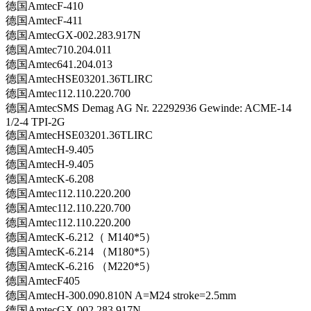
德国AmtecF-410
德国AmtecF-411
德国AmtecGX-002.283.917N
德国Amtec710.204.011
德国Amtec641.204.013
德国AmtecHSE03201.36TLIRC
德国Amtec112.110.220.700
德国AmtecSMS Demag AG Nr. 22292936 Gewinde: ACME-14
1/2-4 TPI-2G
德国AmtecHSE03201.36TLIRC
德国AmtecH-9.405
德国AmtecH-9.405
德国AmtecK-6.208
德国Amtec112.110.220.200
德国Amtec112.110.220.700
德国Amtec112.110.220.200
德国AmtecK-6.212（ M140*5）
德国AmtecK-6.214 （M180*5）
德国AmtecK-6.216 （M220*5）
德国AmtecF405
德国AmtecH-300.090.810N A=M24 stroke=2.5mm
德国AmtecGX-002.283.917N