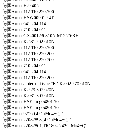
德国AmtecH-9.405
德国Amtec112.110.220-700
德国AmtecHSW00901.24T
德国Amtec641.204.114
德国Amtec710.204.011
德国AmtecGX-001230810N M125*6RH
德国AmtecK-531.292.610N
德国Amtec112.110.220-700
德国Amtec112.110.220.200
德国Amtec112.110.220.700
德国Amtec710.204.011
德国Amtec641.204.114
德国Amtec112.110.220.200
德国Amtecamtec nut type "K" K-002.270.610N
德国AmtecK-229.307.620N
德国AmtecK-031.305.610N
德国AmtecHSEUreg04801.50T
德国AmtecHSEUreg04801.50T
德国Amtec92*60,42CrMo4+QT
德国Amtec22082898,,42CrMo4+QT
德国Amtec22082861,TR180×5,42CrMo4+QT